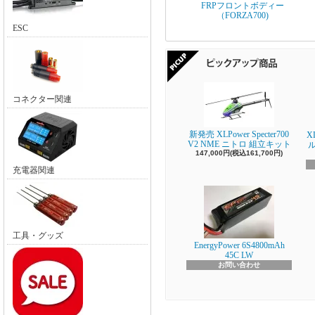
FRPフロントボディー
（FORZA700)
ESC
コネクター関連
新発売 XLPower Specter700
X
V2 NME ニトロ 組立キット
147,000円(税込161,700円)
充電器関連
工具・グッズ
EnergyPower 6S4800mAh
45C LW
お問い合わせ