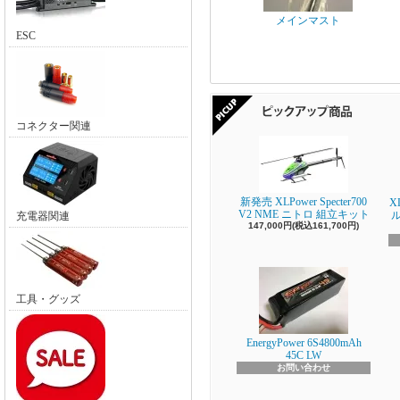
メインマスト
ESC
コネクター関連
新発売 XLPower Specter700
X
V2 NME ニトロ 組立キット
充電器関連
147,000円(税込161,700円)
工具・グッズ
EnergyPower 6S4800mAh
45C LW
お問い合わせ