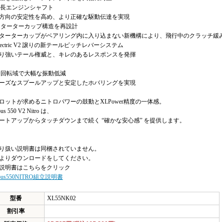
 延長エンジンシャフト
向の安定性を高め、より正確な駆動伝達を実現
 スターターカップ構造を再設計
ーターカップがベアリング内に入り込まない新機構により、飛行中のクラッチ緩
Electric V2 譲りの新テールピッチレバーシステム
強いテール権威と、キレのあるレスポンスを発揮
 全回転域で大幅な振動低減
ーズなスプールアップと安定したホバリングを実現
ロットが求めるニトロパワーの鼓動とXLPower精度の一体感。
us 550 V2 Nitro は、
ートアップからタッチダウンまで続く “確かな安心感” を提供します。
り扱い説明書は同梱されていません。
よりダウンロードをしてください。
説明書はこちらをクリック
bus550NITRO組立説明書
型番
XL55NK02
割引率