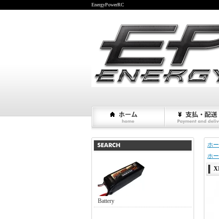
EnergyPowerRC
ホー
ホー
X
Battery