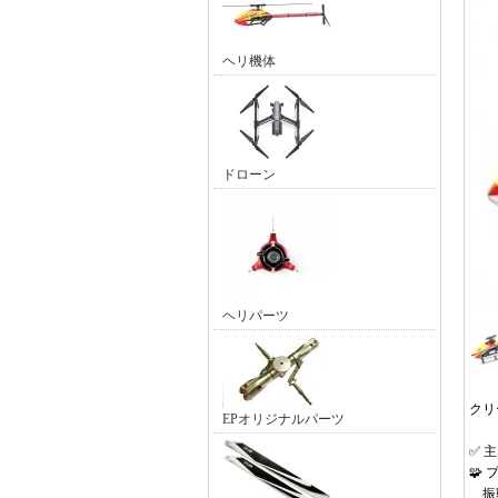
ヘリ機体
ドローン
ヘリパーツ
クリ
EPオリジナルパーツ
✅ 
🧩
振動