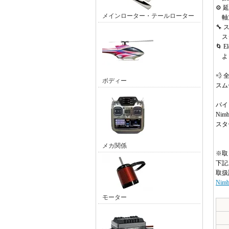
⚙️
メインローター・テールローター
軸方
🔧
スタ
🌀 
より
💨
ボディー
スム
パイ
Nimb
スタ
メカ関係
※取
下記
取扱
Nim
モーター