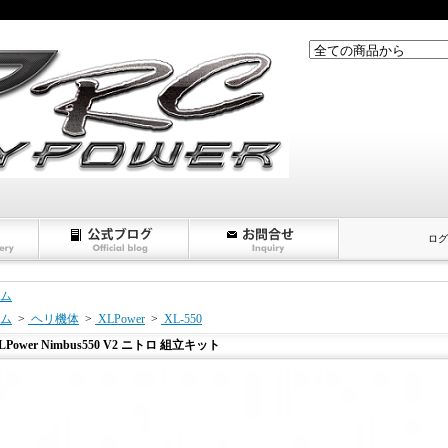
ログ
ム
ム
>
ヘリ機体
>
XLPower
>
XL-550
LPower Nimbus550 V2 ニトロ 組立キット