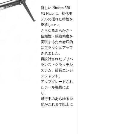
新しい Nimbus 550
V2 Nitro は、初代モ
デルの優れた特性を
継承しつつ、
さらなる滑らかさ・
信頼性・操縦精度を
実現するため徹底的
にブラッシュアップ
されました。
再設計されたプリバ
ランス・クラッチシ
ステム、延長エンジ
ンシャフト、
アップグレードされ
たテール機構によ
り、
飛行中のあらゆる挙
動がこれまで以上に